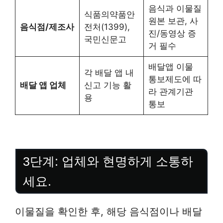
음식과 이물질
식품의약품안
원본 보관, 사
음식점/제조사
전처(1399),
진/동영상 증
국민신문고
거 필수
배달앱 이물
각 배달 앱 내
통보제도에 따
배달 앱 업체
신고 기능 활
라 관계기관
용
통보
3단계: 업체와 현명하게 소통하
세요.
이물질을 확인한 후, 해당 음식점이나 배달