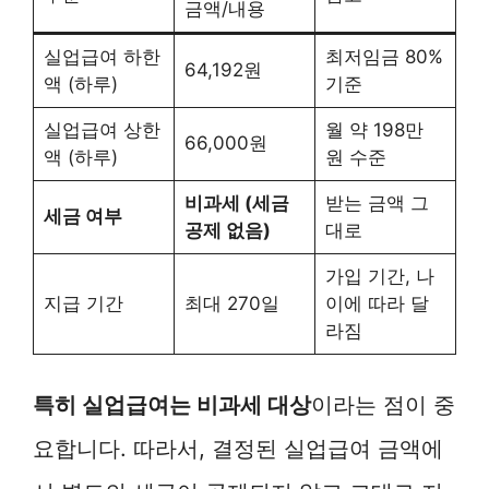
금액/내용
실업급여 하한
최저임금 80%
64,192원
액 (하루)
기준
실업급여 상한
월 약 198만
66,000원
액 (하루)
원 수준
비과세 (세금
받는 금액 그
세금 여부
공제 없음)
대로
가입 기간, 나
지급 기간
최대 270일
이에 따라 달
라짐
특히 실업급여는 비과세 대상
이라는 점이 중
요합니다. 따라서, 결정된 실업급여 금액에