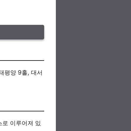
태평양 9홀, 대서
스로 이루어져 있