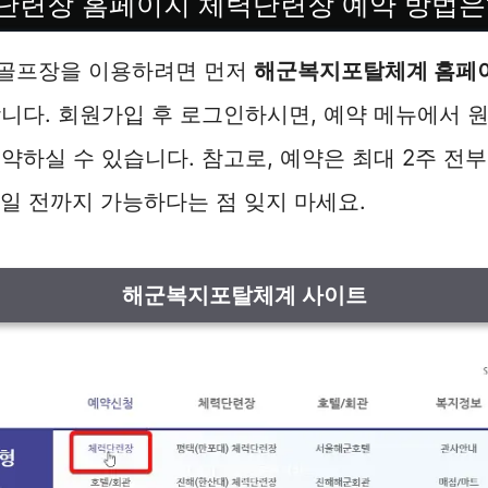
력단련장 홈페이지 체력단련장 예약 방법은
골프장을 이용하려면 먼저
해군복지포탈체계 홈페
니다. 회원가입 후 로그인하시면, 예약 메뉴에서 
약하실 수 있습니다. 참고로, 예약은 최대 2주 전부
3일 전까지 가능하다는 점 잊지 마세요.
해군복지포탈체계 사이트