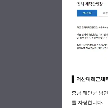
덕산대해군체
충남 태안군 남면
를 자랑합니다.