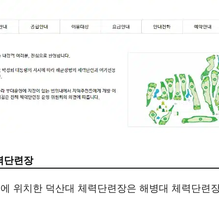
력단련장
에 위치한 덕산대 체력단련장은 해병대 체력단련장