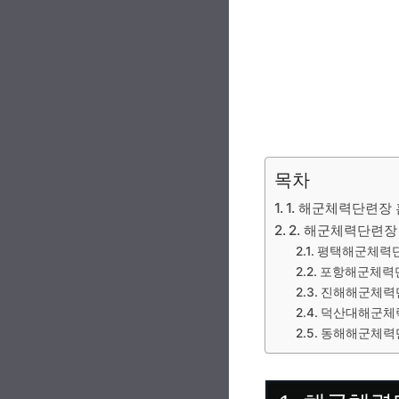
목차
1. 해군체력단련장
2. 해군체력단련장
평택해군체력
포항해군체력
진해해군체력
덕산대해군체
동해해군체력