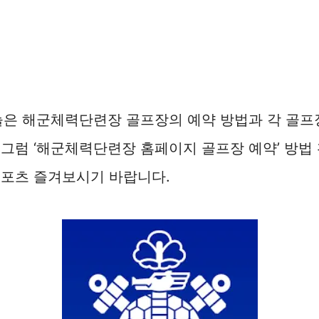
늘은 해군체력단련장 골프장의 예약 방법과 각 골프
그럼 ‘해군체력단련장 홈페이지 골프장 예약’ 방법
스포츠 즐겨보시기 바랍니다.