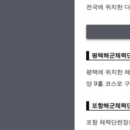
전국에 위치한 
평택해군체력
평택에 위치한 체
양 9홀 코스로 
포항해군체력
포항 체력단련장은