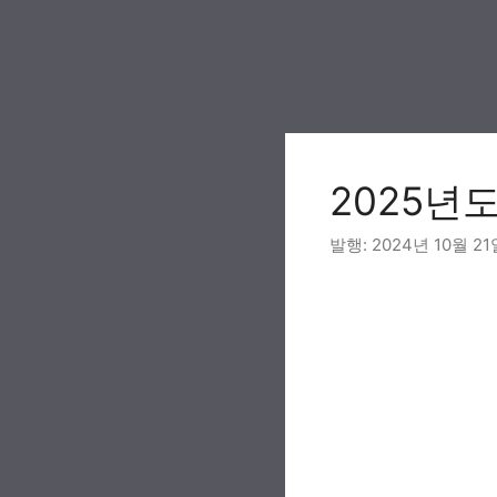
Skip
to
content
2025년
2024년 10월 21