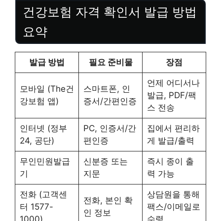
건강보험 자격 확인서 발급 방법
요약
발급 방법
필요 준비물
장점
언제 어디서나
모바일 (The건
스마트폰, 인
발급, PDF/팩
강보험 앱)
증서/간편인증
스 전송
인터넷 (정부
PC, 인증서/간
집에서 편리하
24, 공단)
편인증
게 발급/출력
무인민원발급
신분증 또는
즉시 종이 출
기
지문
력 가능
전화 (고객센
상담원을 통해
전화, 본인 확
터 1577-
팩스/이메일로
인 정보
1000)
수령