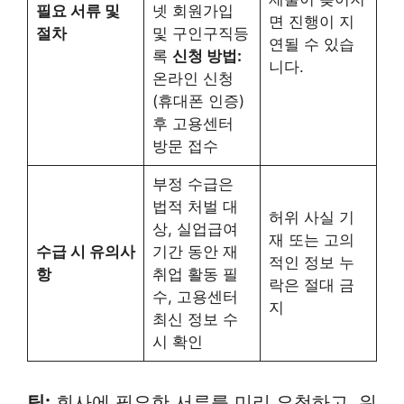
필요 서류 및
넷 회원가입
면 진행이 지
절차
및 구인구직등
연될 수 있습
록
신청 방법:
니다.
온라인 신청
(휴대폰 인증)
후 고용센터
방문 접수
부정 수급은
법적 처벌 대
허위 사실 기
상, 실업급여
재 또는 고의
수급 시 유의사
기간 동안 재
적인 정보 누
항
취업 활동 필
락은 절대 금
수, 고용센터
지
최신 정보 수
시 확인
팁:
회사에 필요한 서류를 미리 요청하고, 워