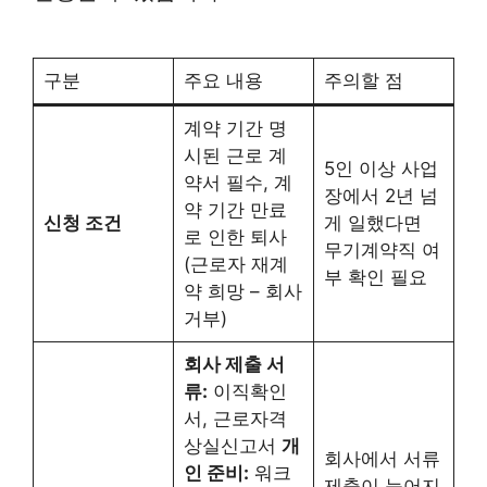
구분
주요 내용
주의할 점
계약 기간 명
시된 근로 계
5인 이상 사업
약서 필수, 계
장에서 2년 넘
약 기간 만료
신청 조건
게 일했다면
로 인한 퇴사
무기계약직 여
(근로자 재계
부 확인 필요
약 희망 – 회사
거부)
회사 제출 서
류:
이직확인
서, 근로자격
상실신고서
개
회사에서 서류
인 준비:
워크
제출이 늦어지