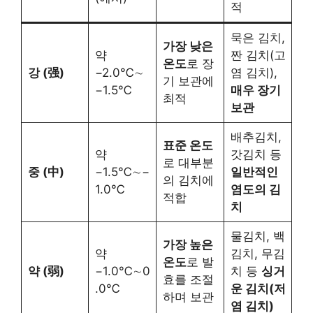
적
묵은 김치,
가장 낮은
약
짠 김치(고
온도
로 장
강 (强)
−2.0℃∼
염 김치),
기 보관에
−1.5℃
매우 장기
최적
보관
배추김치,
표준 온도
약
갓김치 등
로 대부분
중 (中)
−1.5℃∼−
일반적인
의 김치에
1.0℃
염도의 김
적합
치
물김치, 백
가장 높은
약
김치, 무김
온도
로 발
약 (弱)
−1.0℃∼0
치 등
싱거
효를 조절
.0℃
운 김치(저
하며 보관
염 김치)