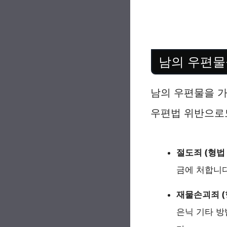
남의 우편물
남의 우편물을 가
우편법 위반으로
절도죄 (형법 
금에 처합니다
재물손괴죄 (
은닉 기타 방