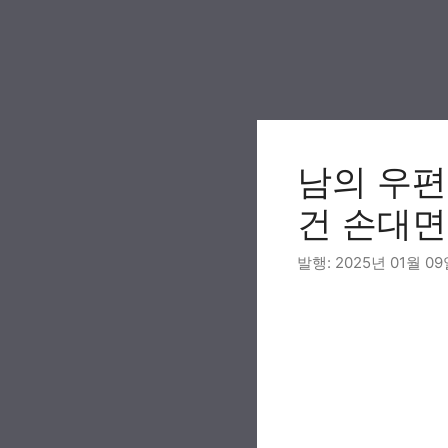
Skip
to
content
남의 우편
건 손대면
2025년 01월 0