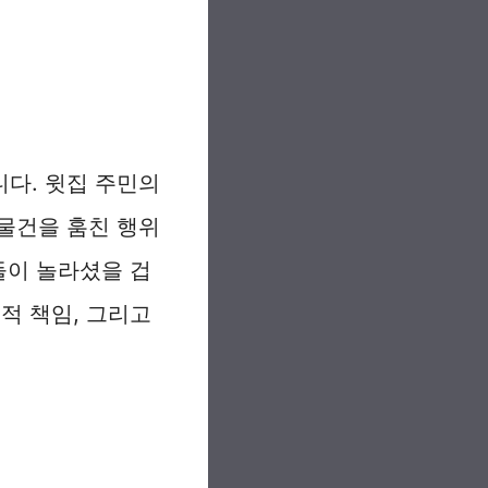
다. 윗집 주민의
물건을 훔친 행위
들이 놀라셨을 겁
적 책임, 그리고