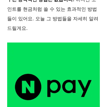
인트를 현금처럼 쓸 수 있는 효과적인 방법
들이 있어요. 오늘 그 방법들을 자세히 알려
드릴게요.