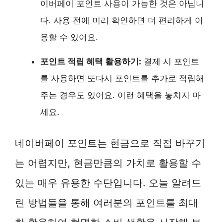
이버페이 포인트 사용이 가능한 것은 아닙니
다. 사용 전에 미리 확인하면 더 편리하게 이
용할 수 있어요.
포인트 적립 혜택 활용하기:
결제 시 포인트
를 사용하면 또다시 포인트를 추가로 적립해
주는 경우도 있어요. 이런 혜택을 놓치지 마
세요.
네이버페이 포인트는 현금으로 직접 바꾸기
는 어렵지만, 현금만큼의 가치로 활용할 수
있는 매우 유용한 수단입니다. 오늘 알려드
린 방법들을 통해 여러분의 포인트를 최대