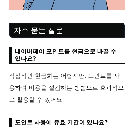
자주 묻는 질문
네이버페이 포인트를 현금으로 바꿀 수
있나요?
직접적인 현금화는 어렵지만, 포인트를 사
용하여 비용을 절감하는 방법으로 효과적으
로 활용할 수 있어요.
포인트 사용에 유효 기간이 있나요?