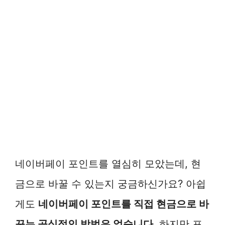
네이버페이 포인트를 열심히 모았는데, 현
금으로 바꿀 수 있는지 궁금하신가요? 아쉽
게도
네이버페이 포인트를 직접 현금으로 바
꾸는 공식적인 방법은 없습니다.
하지만 포