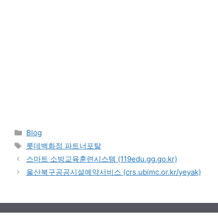
Categories
Blog
Tags
롯데백화점 파트너포탈
스마트 소방교육훈련시스템 (119edu.gg.go.kr)
울산북구공공시설예약서비스 (crs.ubimc.or.kr/yeyak)