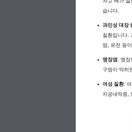
차고 배가 살
습니다.
과민성 대장
질환입니다. 
염, 유전 등
맹장염
: 맹
구멍이 막히면
여성 질환
: 
자궁내막증, 