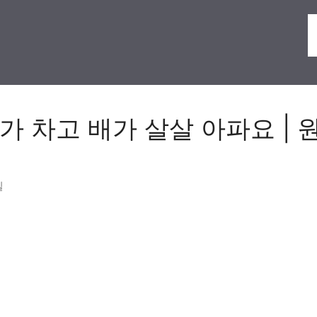
가 차고 배가 살살 아파요 | 
일