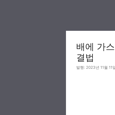
Skip
to
content
배에 가스
결법
2023년 11월 11