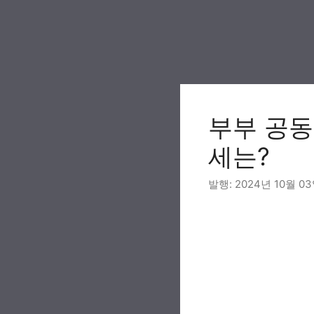
Skip
to
content
부부 공동
세는?
2024년 10월 0