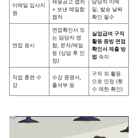
채용공고 캡처
담당자 이메
이메일 입사지
+ 보낸 메일함
일, 발송 날짜
원
캡처
확인 필수
면접확인서 또
실업급여 구직
는 담당자 명
활동 증빙 면접
면접 응시
함, 문자/메일
확인서 제출 방
등 (상담 후 인
법
숙지
정)
구직 외 활동
직업 훈련 수
수강 증명서,
으로 인정 (횟
강
출석부 등
수 제한 확인)