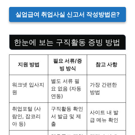
실업급여 취업사실 신고서 작성방법은?
한눈에 보는 구직활동 증빙 방법
필요 서류/증
지원 방법
참고 사항
빙 방식
별도 서류 필
워크넷 입사지
가장 간편한
요 없음 (자동
원
방법
연동)
취업포털 (사
구직활동 확인
사이트 내 발
람인, 잡코리
서 발급 및 제
급 메뉴 확인
아 등)
출