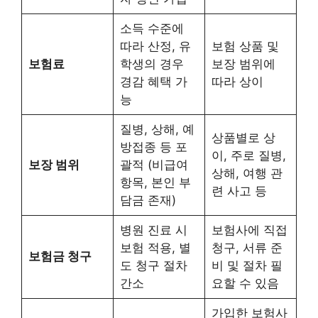
소득 수준에
따라 산정, 유
보험 상품 및
보험료
학생의 경우
보장 범위에
경감 혜택 가
따라 상이
능
질병, 상해, 예
상품별로 상
방접종 등 포
이, 주로 질병,
보장 범위
괄적 (비급여
상해, 여행 관
항목, 본인 부
련 사고 등
담금 존재)
병원 진료 시
보험사에 직접
보험 적용, 별
청구, 서류 준
보험금 청구
도 청구 절차
비 및 절차 필
간소
요할 수 있음
가입한 보험사