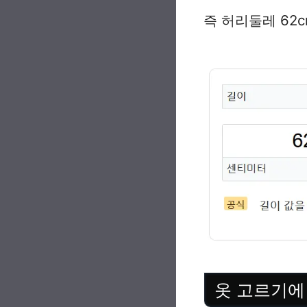
즉 허리둘레 62c
옷 고르기에