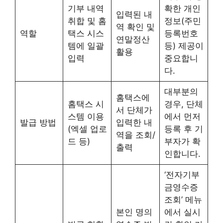
기부 내역
확한 개인
입력된 내
취합 및 홈
정보(주민
역 확인 및
역할
택스 시스
등록번호
연말정산
템에 일괄
등) 제공이
활용
입력
중요합니
다.
대부분의
홈택스에
홈택스 시
경우, 단체
서 단체가
스템 이용
에서 먼저
발급 방법
입력한 내
(엑셀 업로
등록 후 기
역을 조회/
드 등)
부자가 확
출력
인합니다.
‘전자기부
금영수증
조회’ 메뉴
본인 명의
에서 실시