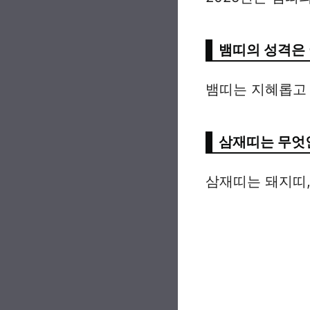
뱀띠의 성격은
뱀띠는 지혜롭고
삼재띠는 무엇
삼재띠는 돼지띠,