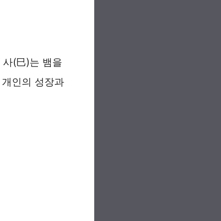
 사(巳)는 뱀을
은 개인의 성장과