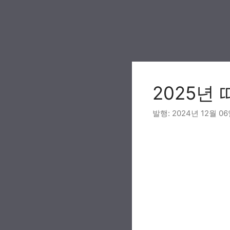
Skip
to
content
2025년
2024년 12월 0