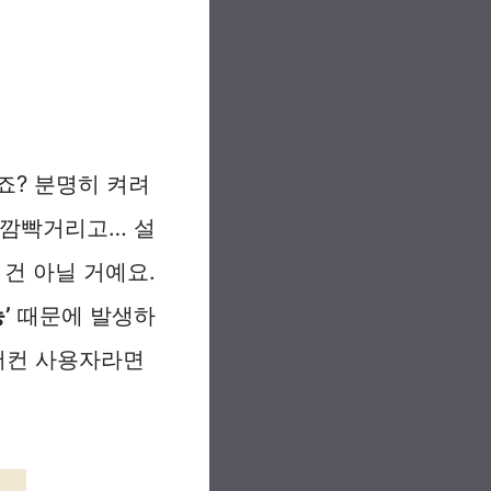
죠? 분명히 켜려
만 깜빡거리고… 설
 건 아닐 거예요.
’
때문에 발생하
에어컨 사용자라면