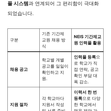
풀 시스템
과 연계되어 그 편리함이 극대화
되었습니다.
기존 기간제
NEIS 기간제교
구분
교원 채용 방
원 인력풀 활용
식
인력풀 등록
으
학교별 개별
로 학교가 직
공고를 일일이
채용 공고
접 연락, 공고
확인하고 지
확인 부담 대
원.
폭 감소.
이력서 한 번
각 학교마다
등록
으로 다양
지원 절차
지원서 작성
한 학교에서
및 서류 준비.
채용 제안 가