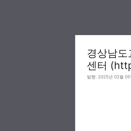
Skip
to
content
경상남도
센터 (http
2025년 02월 0