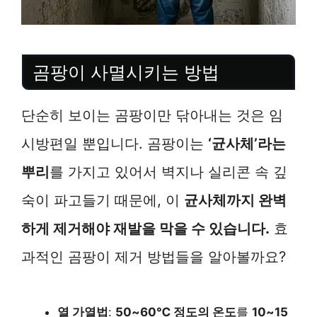
곰팡이 사멸시키는 방법
단순히 보이는 곰팡이만 닦아내는 것은 임
시방편일 뿐입니다. 곰팡이는
‘균사체’라는
뿌리
를 가지고 있어서 벽지나 실리콘 속 깊
숙이 파고들기 때문에, 이
균사체까지 완벽
하게 제거해야 재발을 막을 수 있습니다.
효
과적인 곰팡이 제거 방법들을 알아볼까요?
열 가열법
:
50~60℃ 정도의 온도
를
10~15