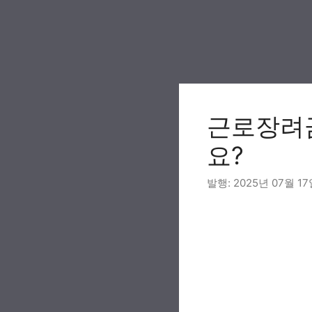
Skip
to
content
근로장려
요?
2025년 07월 1