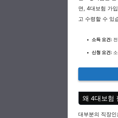
면, 4대보험 가
고 수령할 수 있
소득 요건:
전
신청 요건:
소
왜 4대보험
대부분의 직장인