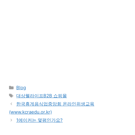
Categories
Blog
Tags
대상웰라이프B2B 쇼핑몰
한국휴게음식업중앙회 온라인위생교육
(www.kcraedu.or.kr)
1에이커는 몇평인가요?