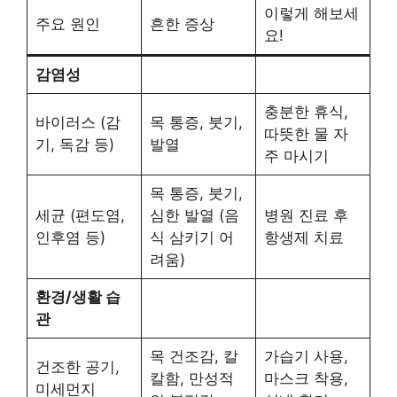
이렇게 해보세
주요 원인
흔한 증상
요!
감염성
충분한 휴식,
바이러스 (감
목 통증, 붓기,
따뜻한 물 자
기, 독감 등)
발열
주 마시기
목 통증, 붓기,
세균 (편도염,
심한 발열 (음
병원 진료 후
인후염 등)
식 삼키기 어
항생제 치료
려움)
환경/생활 습
관
목 건조감, 칼
가습기 사용,
건조한 공기,
칼함, 만성적
마스크 착용,
미세먼지