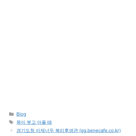
Categories
Blog
Tags
목이 붓고 아플 때
경기도청 이제너두 복리후생관 (gg.benecafe.co.kr)