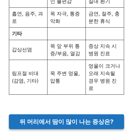
인 불편감
실내 환기
흡연, 음주, 과
목 자극, 통증
금연, 절주, 충
로
악화
분한 휴식
기타
목 앞 부위 통
증상 지속 시
갑상선염
증/부음, 열감
병원 진료
멍울이 크거나
림프절 비대
목 주변 멍울,
오래 지속될
(감염, 기타)
압통
경우 병원 진
료
뒤 머리에서 땀이 많이 나는 증상은?