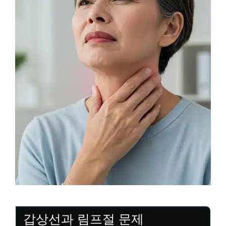
갑상선과 림프절 문제