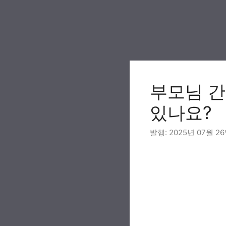
Skip
to
content
부모님 간
있나요?
2025년 07월 2