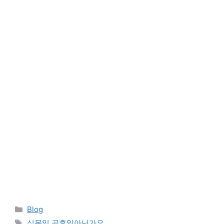
Categories
Blog
Tags
식목일 공휴일아닌가요