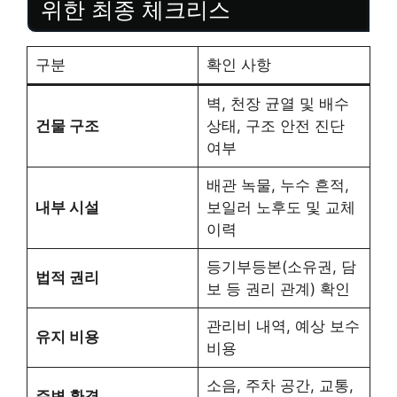
위한 최종 체크리스
구분
확인 사항
벽, 천장 균열 및 배수
건물 구조
상태, 구조 안전 진단
여부
배관 녹물, 누수 흔적,
내부 시설
보일러 노후도 및 교체
이력
등기부등본(소유권, 담
법적 권리
보 등 권리 관계) 확인
관리비 내역, 예상 보수
유지 비용
비용
소음, 주차 공간, 교통,
주변 환경