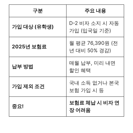
구분
주요 내용
D-2 비자 소지 시 자동
가입 대상 (유학생)
가입 (입국일 기준)
월 평균 76,390원 (전
2025년 보험료
년 대비 50% 경감)
매월 납부, 미리 내면
납부 방법
할인 혜택
국내 소득 없거나 본국
가입 제외 조건
보험 가입 시 등
보험료 체납 시 비자 연
중요!
장 어려움