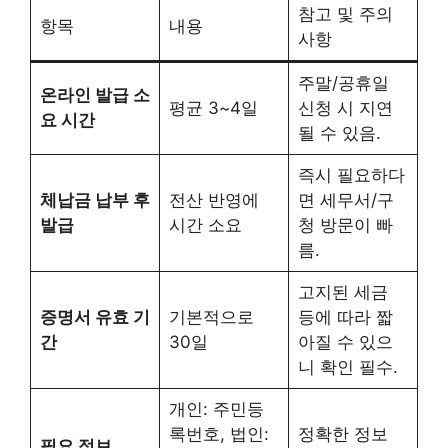
참고 및 주의
항목
내용
사항
주말/공휴일
온라인 발급 소
평균 3~4일
신청 시 지연
요 시간
될 수 있음.
즉시 필요하다
체납금 납부 후
전산 반영에
면 세무서/구
발급
시간 소요
청 방문이 빠
름.
고지된 세금
증명서 유효 기
기본적으로
등에 따라 짧
간
30일
아질 수 있으
니 확인 필수.
개인: 주민등
록번호, 법인:
정확한 정보
필요 정보