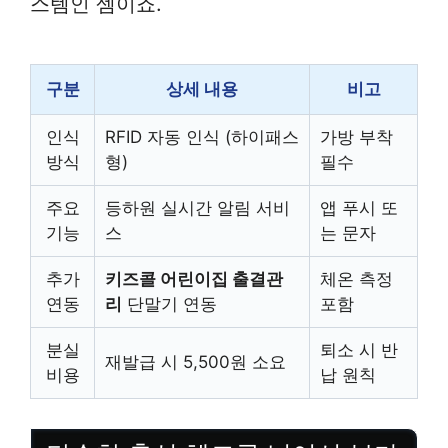
스템인 셈이죠.
구분
상세 내용
비고
인식
RFID 자동 인식 (하이패스
가방 부착
방식
형)
필수
주요
등하원 실시간 알림 서비
앱 푸시 또
기능
스
는 문자
추가
키즈콜 어린이집 출결관
체온 측정
연동
리
단말기 연동
포함
분실
퇴소 시 반
재발급 시 5,500원 소요
비용
납 원칙