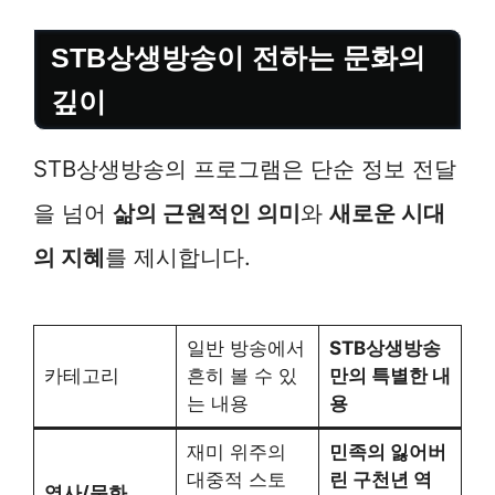
STB상생방송이 전하는 문화의
깊이
STB상생방송의 프로그램은 단순 정보 전달
을 넘어
삶의 근원적인 의미
와
새로운 시대
의 지혜
를 제시합니다.
일반 방송에서
STB상생방송
카테고리
흔히 볼 수 있
만의 특별한 내
는 내용
용
재미 위주의
민족의 잃어버
대중적 스토
린 구천년 역
역사/문화