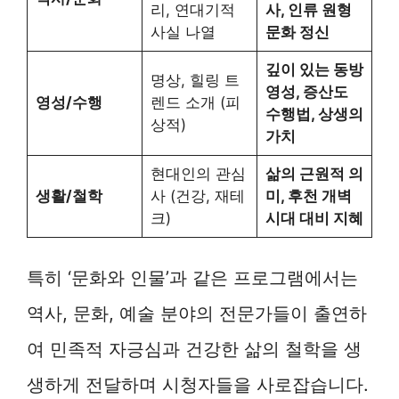
리, 연대기적
사, 인류 원형
사실 나열
문화 정신
깊이 있는 동방
명상, 힐링 트
영성, 증산도
영성/수행
렌드 소개 (피
수행법, 상생의
상적)
가치
현대인의 관심
삶의 근원적 의
생활/철학
사 (건강, 재테
미, 후천 개벽
크)
시대 대비 지혜
특히 ‘문화와 인물’과 같은 프로그램에서는
역사, 문화, 예술 분야의 전문가들이 출연하
여 민족적 자긍심과 건강한 삶의 철학을 생
생하게 전달하며 시청자들을 사로잡습니다.