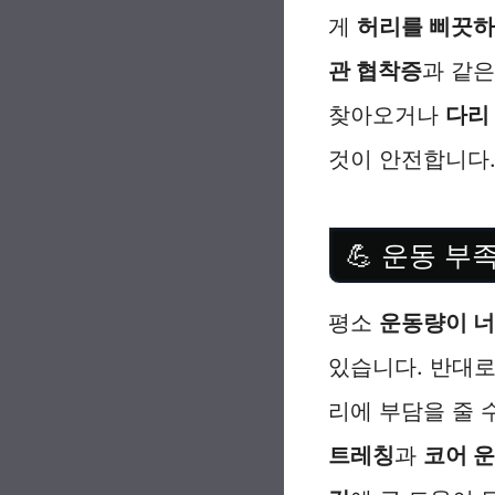
게
허리를 삐끗하
관 협착증
과 같은
찾아오거나
다리
것이 안전합니다
💪 운동 부
평소
운동량이 너
있습니다. 반대로
리에 부담을 줄 
트레칭
과
코어 