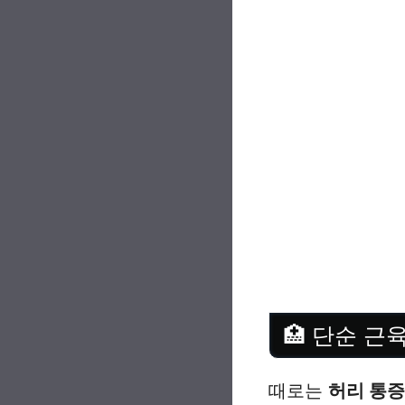
🏥 단순 근
때로는
허리 통증