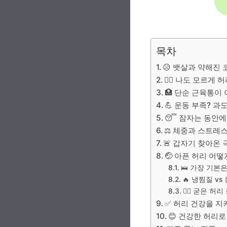
목차
😥 뱃살과 약해진
🙅‍♀️ 나도 모르
🏥 단순 근육통이
💪 운동 부족? 과
😴 잠자는 동안에
⚖️ 체중과 스트레스
🚨 갑자기 찾아온
🤕 아픈 허리 어
🛌 가장 기본
🔥 냉찜질 v
🧘‍♀️ 굳은
✅ 허리 건강을 지
😊 건강한 허리로