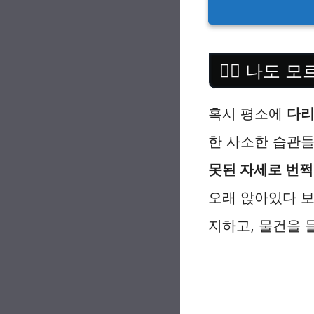
🙅‍♀️ 나
혹시 평소에
다리
한 사소한 습관
못된 자세로 번쩍
오래 앉아있다 
지하고, 물건을 