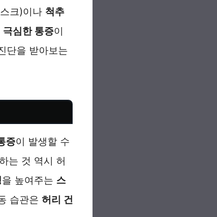
디스크)이나
척추
기
극심한 통증
이
 진단을 받아보는
통증
이 발생할 수
하는 것 역시 허
성
을 높여주는
스
운동 습관은
허리 건