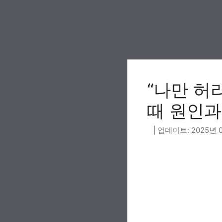
Skip
to
content
“나만 허
때 원인과
2025년 