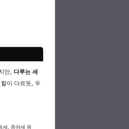
지만,
다루는 세
할이 다르듯, 두
속세, 증여세 등