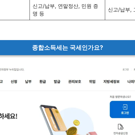
신고/납부, 연말정산, 민원 증
신고/납부,
명 등
종합소득세는 국세인가요?