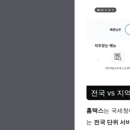
전국 vs 지
홈택스
는 국세
는
전국 단위 서